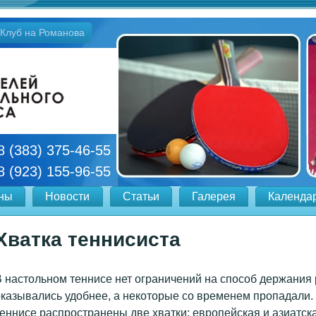
Клуб на Романова
8 (383) 375-46-55
8 (923) 155-96-55
ны
Новости
Статьи
Галерея
Календа
Хватка теннисиста
 настольном теннисе нет ограничений на способ держания 
казывались удобнее, а некоторые со временем пропадали
еннисе распространены две хватки: европейская и азиатск