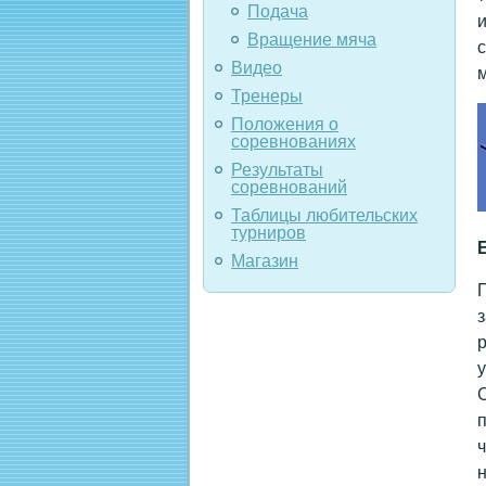
Подача
и
Вращение мяча
с
Видео
м
Тренеры
Положения о
соревнованиях
Результаты
соревнований
Таблицы любительских
турниров
Магазин
П
з
р
у
С
п
ч
н