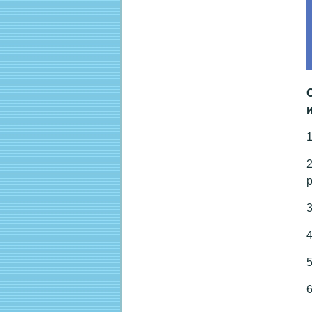
1
2
р
3
4
5
6