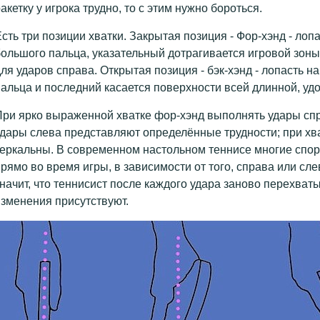
акетку у игрока трудно, то с этим нужно бороться.
сть три позиции хватки. Закрытая позиция - Фор-хэнд - лоп
ольшого пальца, указательный дотрагивается игровой зоны
ля ударов справа. Открытая позиция - бэк-хэнд - лопасть н
альца и последний касается поверхности всей длинной, уд
ри ярко выраженной хватке фор-хэнд выполнять удары сп
дары слева представляют определённые трудности; при хв
еркальны. В современном настольном теннисе многие спор
рямо во время игры, в зависимости от того, справа или слев
начит, что теннисист после каждого удара заново перехваты
зменения присутствуют.