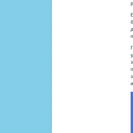
р
Е
б
д
п
П
у
з
п
з
и