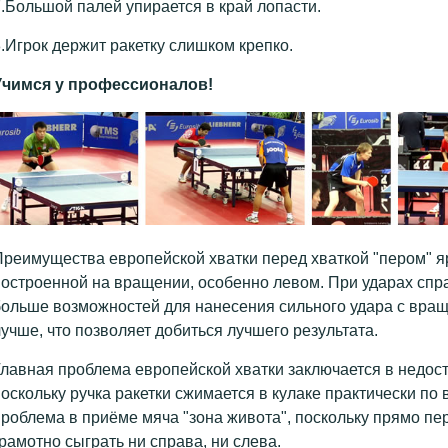
.Большой палей упирается в край лопасти.
.Игрок держит ракетку слишком крепко.
Учимся у профессионалов!
реимущества европейской хватки перед хваткой "пером" я
остроенной на вращении, особенно левом. При ударах спр
ольше возможностей для нанесения сильного удара с вращ
учше, что позволяет добиться лучшего результата.
лавная проблема европейской хватки заключается в недост
оскольку ручка ракетки сжимается в кулаке практически по 
роблема в приёме мяча "зона живота", поскольку прямо пе
рамотно сыграть ни справа, ни слева.