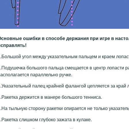
Основные ошибки в способе держания при игре в насто
исправлять!
.Большой угол между указательным пальцем и краем лопас
.Подушечка большого пальца смещается в центр лопасти р
асполагается параллельно ручке.
.Указательный палец крайней фалангой цепляется за край л
.Ракетка держится в манере большого тенниса.
.На тыльную сторону ракетки опирается не только указател
.Ракетка слишком глубоко зажата в кулаке.