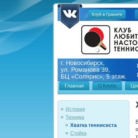
Jump
Клуб в Граните
to
navigation
г. Новосибирск,
ул. Романова 39,
БЦ «Солярис», 5 этаж.
Главная
О Клубе
Це
История
Техника
В
Хватка теннисиста
о
Стойка
т