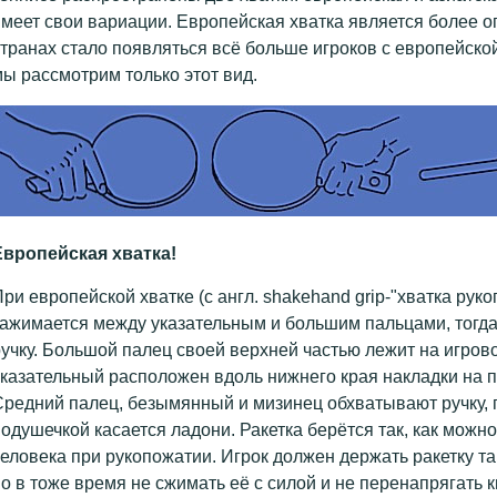
меет свои вариации. Европейская хватка является более о
транах стало появляться всё больше игроков с европейской
ы рассмотрим только этот вид.
Европейская хватка!
ри европейской хватке (с англ. shakehand grip-"хватка руко
ажимается между указательным и большим пальцами, тогда
учку. Большой палец своей верхней частью лежит на игров
казательный расположен вдоль нижнего края накладки на 
редний палец, безымянный и мизинец обхватывают ручку, 
одушечкой касается ладони. Ракетка берётся так, как можно
еловека при рукопожатии. Игрок должен держать ракетку так
о в тоже время не сжимать её с силой и не перенапрягать 