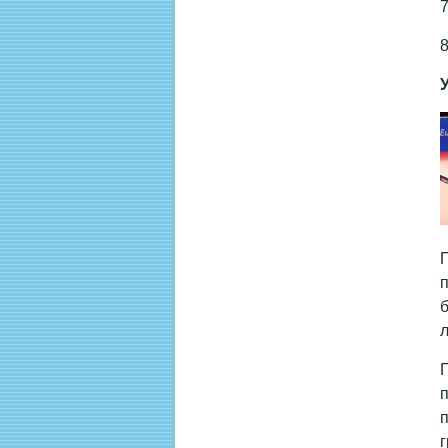
7
8
П
п
б
л
Г
п
п
г