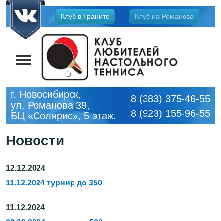
Jump
Клуб в Граните
Клуб на Романова
to
navigation
г. Новосибирск,
8 (383) 375-46-55
ул. Романова 39,
8 (923) 155-96-55
БЦ «Солярис», 5 этаж.
Новости
12.12.2024
11.12.2024 турнир до 350
11.12.2024