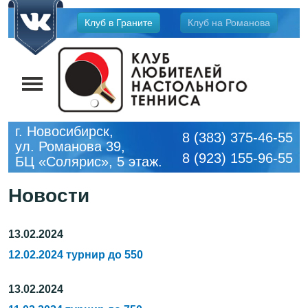
Jump
Клуб в Граните
Клуб на Романова
to
navigation
г. Новосибирск,
8 (383) 375-46-55
ул. Романова 39,
8 (923) 155-96-55
БЦ «Солярис», 5 этаж.
Новости
13.02.2024
12.02.2024 турнир до 550
13.02.2024