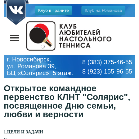
Jump
Клуб в Граните
Клуб на Романова
to
navigation
г. Новосибирск,
8 (383) 375-46-55
ул. Романова 39,
8 (923) 155-96-55
БЦ «Солярис», 5 этаж.
Открытое командное
первенство КЛНТ "Солярис",
посвященное Дню семьи,
любви и верности
1.ЦЕЛИ И ЗАДАЧИ